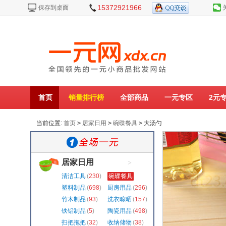
15372921966
保存到桌面
首页
销量排行榜
全部商品
一元专区
2元
当前位置:
首页
>
居家日用
>
碗碟餐具
>
大汤勺
居家日用
>
清洁工具
(
230
)
碗碟餐具
(
218
)
塑料制品
(
698
)
厨房用品
(
296
)
竹木制品
(
93
)
洗衣晾晒
(
157
)
铁铝制品
(
5
)
陶瓷用品
(
498
)
扫把拖把
(
32
)
收纳储物
(
38
)