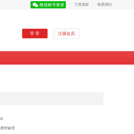
|
订货流程
|
联系我们
登 录
注册会员
0
品暂时缺货