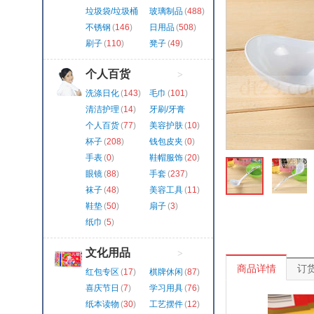
垃圾袋/垃圾桶
玻璃制品
(
488
)
(
324
)
不锈钢
(
146
)
日用品
(
508
)
刷子
(
110
)
凳子
(
49
)
个人百货
>
洗涤日化
(
143
)
毛巾
(
101
)
清洁护理
(
14
)
牙刷/牙膏
(
130
)
个人百货
(
77
)
美容护肤
(
10
)
杯子
(
208
)
钱包皮夹
(
0
)
手表
(
0
)
鞋帽服饰
(
20
)
眼镜
(
88
)
手套
(
237
)
袜子
(
48
)
美容工具
(
11
)
鞋垫
(
50
)
扇子
(
3
)
纸巾
(
5
)
文化用品
>
商品详情
订
红包专区
(
17
)
棋牌休闲
(
87
)
喜庆节日
(
7
)
学习用具
(
76
)
纸本读物
(
30
)
工艺摆件
(
12
)