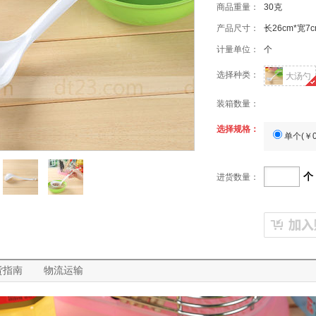
商品重量：
30克
产品尺寸：
长26cm*宽7c
计量单位：
个
选择种类：
大汤勺
装箱数量：
选择规格：
单个(
￥0
个
进货数量：
已抢
货指南
物流运输