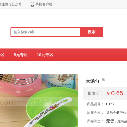
关注微信公众号
手机客户端
专区
5元专区
10元专区
大汤勺
0.65
批 发 价：
￥
商品货号：
H167
所在仓库：
义乌仓储中心-
无货
库存状态：
，此商