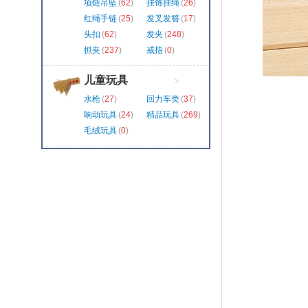
项链吊坠
(
62
)
挂饰挂绳
(
26
)
红绳手链
(
25
)
发叉发簪
(
17
)
头扣
(
62
)
发夹
(
248
)
抓夹
(
237
)
戒指
(
0
)
儿童玩具
>
水枪
(
27
)
回力车类
(
37
)
响动玩具
(
24
)
精品玩具
(
269
)
毛绒玩具
(
0
)