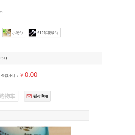
m
小汤勺
612印花饭勺
.51
)
0.00
￥
金额小计：
完勿订
到货通知