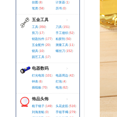
挂图
(
8
)
计算器
(
1
)
笔类
(
58
)
历书
(
0
)
五金工具
>
工具
(
350
)
刀具
(
151
)
剪刀
(
17
)
手工缝织
(
52
)
钥匙扣件
(
177
)
粘胶剂
(
50
)
五金配件
(
20
)
测量工具
(
11
)
锁具
(
10
)
螺丝刀
(
152
)
园艺工具
(
17
)
电器数码
>
灯光电筒
(
101
)
电器周边
(
42
)
钟表
(
6
)
灯泡
(
4
)
插线板
(
70
)
电池
(
62
)
饰品头饰
>
梳子镜子
(
149
)
头花皮筋
(
516
)
刘海发帖
(
0
)
手链手镯
(
279
)