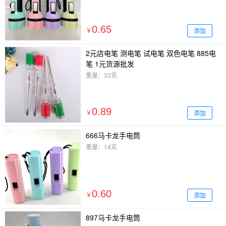
0.65
添加
￥
2元店电笔 测电笔 试电笔 双色电笔 885电
笔 1元货源批发
重量：33克
0.89
添加
￥
666马卡龙手电筒
重量：14克
0.60
添加
￥
897马卡龙手电筒