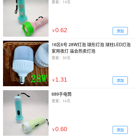
重量：14克
0.62
添加
￥
16区6号 28W灯泡 球形灯泡 球柱LED灯泡
家用夜灯 庙会热卖灯泡
重量：30克
1.31
添加
￥
689手电筒
重量：14克
0.60
添加
￥