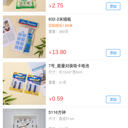
2.75
添加
￥
632-2米插板
实际线长1.65米
重量：380克
13.80
添加
￥
7号_能量对装吸卡电池
尺寸：长12cm*宽9cm
重量：21克
0.59
添加
￥
5116方钟
尺寸：直径21cm