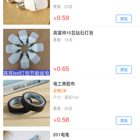
重量：23克
0.59
添加
￥
高富帅10瓦钻石灯泡
重量：15克
0.65
添加
￥
电工黑胶布
足够5米
尺寸：直径7cm
重量：26克
0.58
添加
￥
201电笔