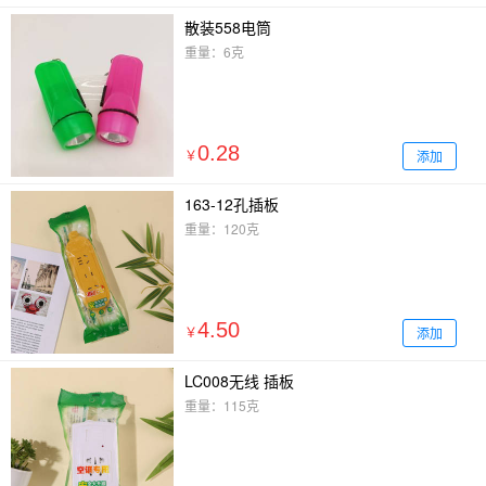
散装558电筒
重量：6克
0.28
添加
￥
163-12孔插板
重量：120克
4.50
添加
￥
LC008无线 插板
重量：115克