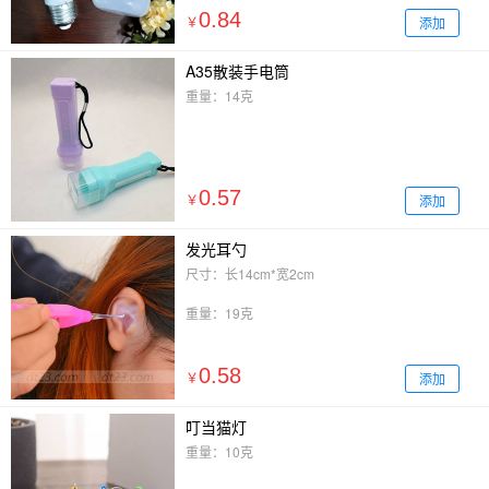
0.84
添加
￥
A35散装手电筒
重量：14克
0.57
添加
￥
发光耳勺
尺寸：长14cm*宽2cm
重量：19克
0.58
添加
￥
叮当猫灯
重量：10克