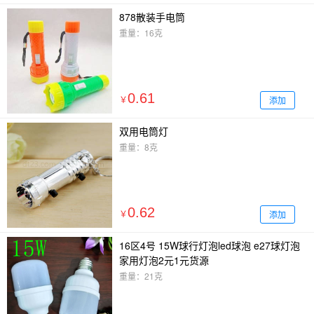
878散装手电筒
重量：16克
0.61
添加
￥
双用电筒灯
重量：8克
0.62
添加
￥
16区4号 15W球行灯泡led球泡 e27球灯泡
家用灯泡2元1元货源
重量：21克