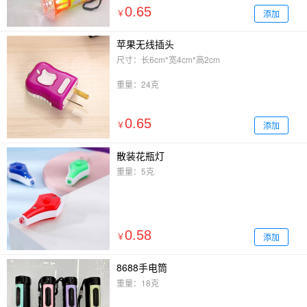
0.65
添加
￥
苹果无线插头
尺寸：长6cm*宽4cm*高2cm
重量：24克
0.65
添加
￥
散装花瓶灯
重量：5克
0.58
添加
￥
8688手电筒
重量：18克