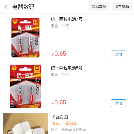
电器数码
义乌散配
山东整箱
统一两粒电池7号
重量：21克
0.65
添加
￥
统一两粒电池5号
重量：34克
0.65
添加
￥
10瓦灯泡
10瓦，不带包装。
尺寸：长8cm直径5cm