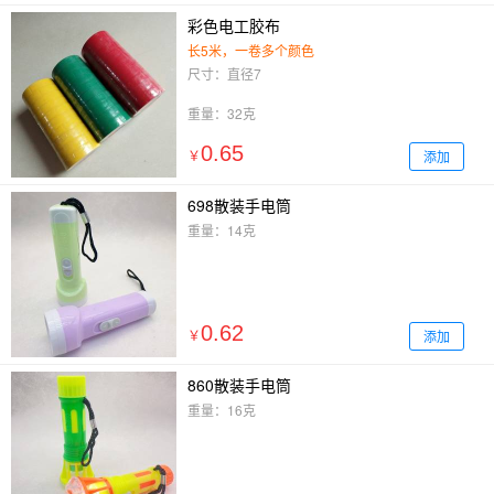
彩色电工胶布
长5米，一卷多个颜色
尺寸：直径7
重量：32克
0.65
添加
￥
698散装手电筒
重量：14克
0.62
添加
￥
860散装手电筒
重量：16克