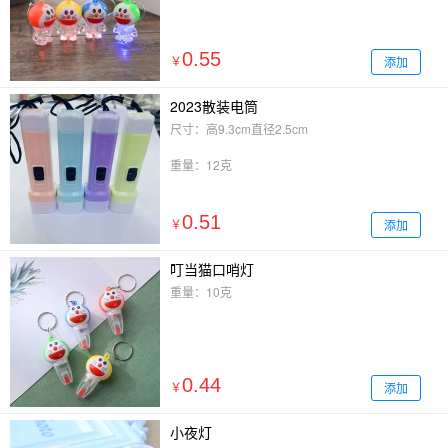
0.55
添加
￥
2023散装电筒
尺寸：高9.3cm直径2.5cm
重量：12克
0.51
添加
￥
叮当猫口哨灯
重量：10克
0.44
添加
￥
小夜灯