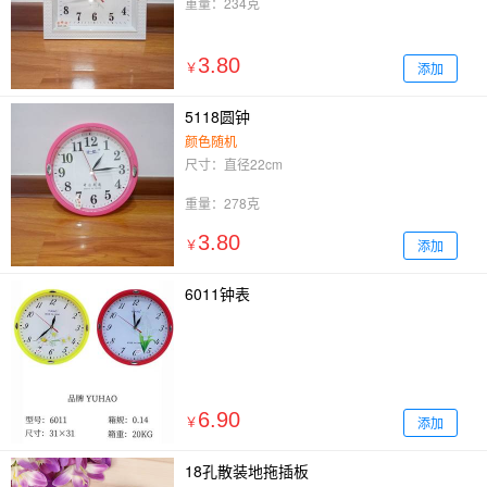
重量：234克
3.80
添加
￥
5118圆钟
颜色随机
尺寸：直径22cm
重量：278克
3.80
添加
￥
6011钟表
6.90
添加
￥
18孔散装地拖插板