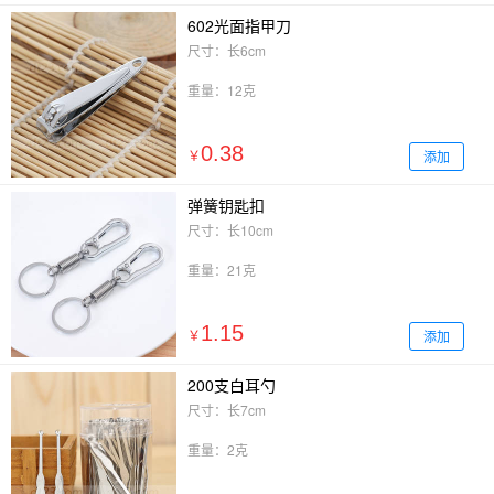
602光面指甲刀
尺寸：长6cm
重量：12克
0.38
添加
￥
弹簧钥匙扣
尺寸：长10cm
重量：21克
1.15
添加
￥
200支白耳勺
尺寸：长7cm
重量：2克