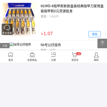
923KS-8指甲剪新款盒装经典指甲刀家用盒
装指甲剪2元货源批发
重量：1.6公斤
1.07
联系客服
添加
￥
56号公仔挂件
1
/9
重量：25克
0.00
首页
全部商品
分类
进货车
我的
0.95
添加
￥
A628-3 指甲剪男女通用指甲刀新款平口家
用地摊2元店货源批发
重量：1公斤