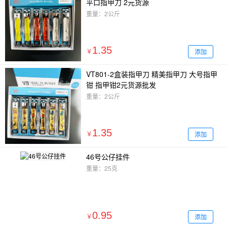
平口指甲刀 2元货源
重量：2公斤
1.35
添加
￥
VT801-2盒装指甲刀 精美指甲刀 大号指甲
钳 指甲钳2元货源批发
重量：2公斤
1.35
添加
￥
46号公仔挂件
重量：25克
0.95
添加
￥