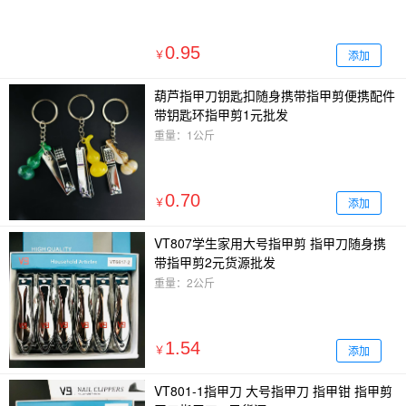
0.95
添加
￥
葫芦指甲刀钥匙扣随身携带指甲剪便携配件
带钥匙环指甲剪1元批发
重量：1公斤
0.70
添加
￥
VT807学生家用大号指甲剪 指甲刀随身携
带指甲剪2元货源批发
重量：2公斤
1.54
添加
￥
VT801-1指甲刀 大号指甲刀 指甲钳 指甲剪