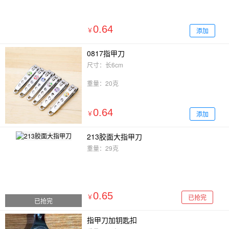
0.64
添加
￥
0817指甲刀
尺寸：长6cm
重量：20克
0.64
添加
￥
213胶面大指甲刀
重量：29克
0.65
已抢完
￥
已抢完
指甲刀加钥匙扣