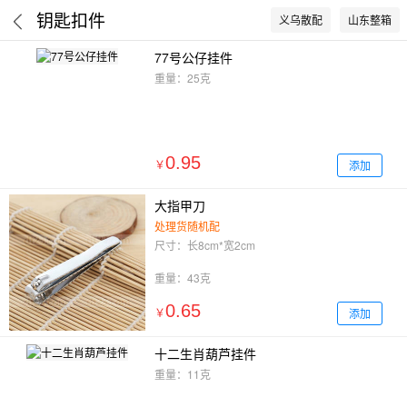
钥匙扣件
义乌散配
山东整箱
77号公仔挂件
重量：25克
0.95
添加
￥
大指甲刀
处理货随机配
尺寸：长8cm*宽2cm
重量：43克
0.65
添加
￥
十二生肖葫芦挂件
重量：11克