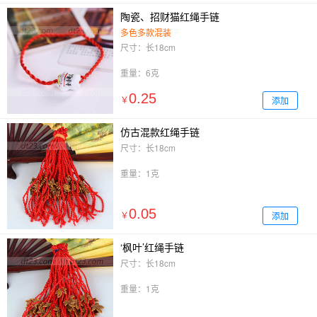
陶瓷、招财猫红绳手链
多色多款混装
尺寸：长18cm
重量：6克
0.25
添加
￥
仿古混款红绳手链
尺寸：长18cm
重量：1克
0.05
添加
￥
‘枫叶’红绳手链
尺寸：长18cm
重量：1克