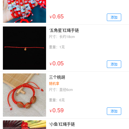
0.65
添加
￥
‘五角星’红绳手链
尺寸：长约18cm
重量：1克
0.05
添加
￥
三个桃胡
随机拿
尺寸：直径6cm
重量：6克
0.59
添加
￥
‘小鱼’红绳手链