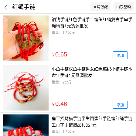
红绳手链
义乌散配
山东整箱
铜钱手链红色手链手工编织红绳复古手串手
绳地摊1元货源批发
重量：1.6公斤
0.65
添加
￥
小鱼手链双鱼手链男女红绳编织小孩手链本
命年手链1元货源批发
重量：2公斤
0.46
添加
￥
扁平招财猫手链学生闺蜜红手链编红绳手链
生肖字手链赠品礼品1元
重量：1.6公斤