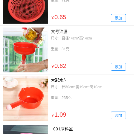
0.65
添加
￥
大号油漏
尺寸：直径14cm*高14cm
重量：31克
0.62
添加
￥
大彩水勺
尺寸：长30cm*宽19cm*高10cm
重量：235克
1.09
添加
￥
1001厚料盆