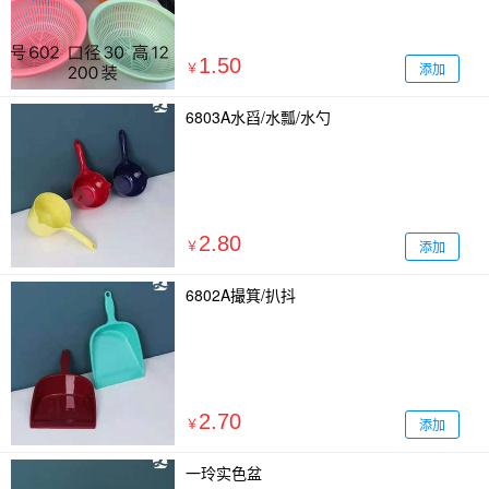
1.50
添加
￥
6803A水舀/水瓢/水勺
2.80
添加
￥
6802A撮箕/扒抖
2.70
添加
￥
一玲实色盆