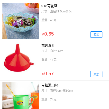
012荷花篮
尺寸：直径21.5cm高6cm
重量：43克
0.65
添加
￥
花边漏斗
尺寸：直径14cm
重量：41克
0.57
添加
￥
带把漱口杯
尺寸：直径9cm*高10cm
重量：74克