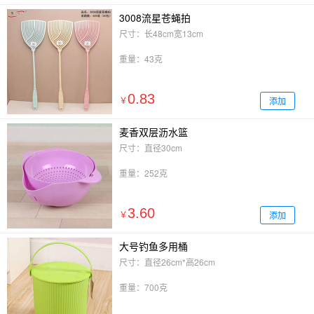
3008流星苍蝇拍
尺寸：长48cm宽13cm
重量：43克
0.83
添加
￥
麦香双层沥水篮
尺寸：直径30cm
重量：252克
3.60
添加
￥
大号钓鱼多用桶
尺寸：直径26cm*高26cm
重量：700克