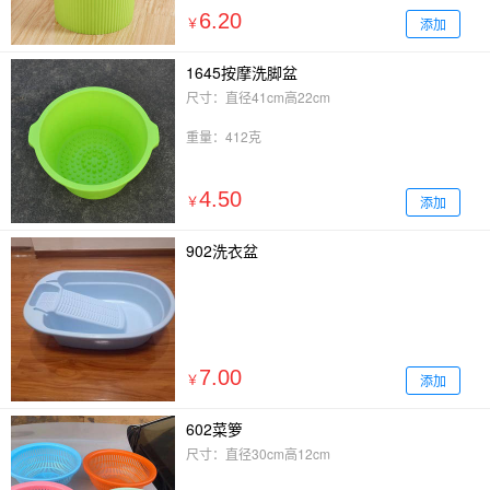
6.20
添加
￥
1645按摩洗脚盆
尺寸：直径41cm高22cm
重量：412克
4.50
添加
￥
902洗衣盆
7.00
添加
￥
602菜箩
尺寸：直径30cm高12cm