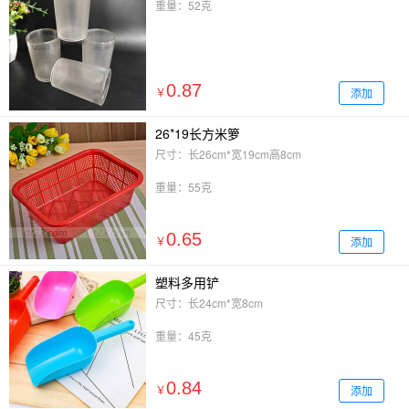
重量：52克
0.87
添加
￥
26*19长方米箩
尺寸：长26cm*宽19cm高8cm
重量：55克
0.65
添加
￥
塑料多用铲
尺寸：长24cm*宽8cm
重量：45克
0.84
添加
￥