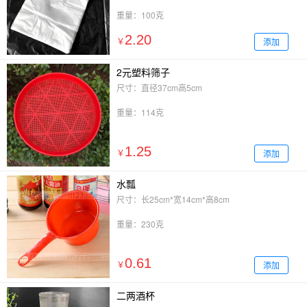
重量：100克
2.20
添加
￥
2元塑料筛子
尺寸：直径37cm高5cm
重量：114克
1.25
添加
￥
水瓢
尺寸：长25cm*宽14cm*高8cm
重量：230克
0.61
添加
￥
二两酒杯