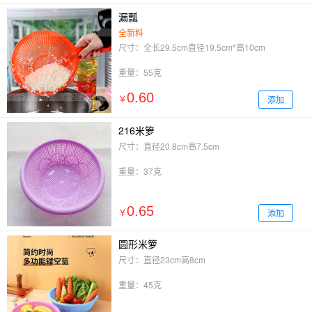
漏瓢
全新料
尺寸：全长29.5cm直径19.5cm*高10cm
重量：55克
0.60
添加
￥
216米箩
尺寸：直径20.8cm高7.5cm
重量：37克
0.65
添加
￥
圆形米箩
尺寸：直径23cm高8cm
重量：45克