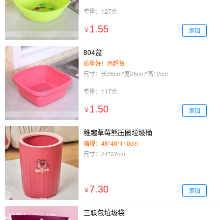
重量：127克
1.55
添加
￥
804盆
质量好！商超货
尺寸：长26cm*宽26cm*高12cm
重量：117克
1.50
添加
￥
稚趣草莓熊压圈垃圾桶
箱规：48*48*110cm
尺寸：24*32cm
7.30
添加
￥
三联包垃圾袋