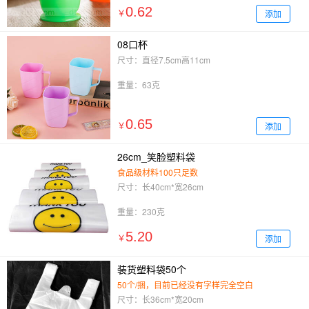
0.62
添加
￥
08口杯
尺寸：直径7.5cm高11cm
重量：63克
0.65
添加
￥
26cm_笑脸塑料袋
食品级材料100只足数
尺寸：长40cm*宽26cm
重量：230克
5.20
添加
￥
装货塑料袋50个
50个/捆，目前已经没有字样完全空白
尺寸：长36cm*宽20cm