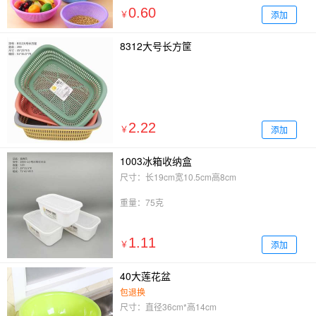
0.60
添加
￥
8312大号长方筐
2.22
添加
￥
1003冰箱收纳盒
尺寸：长19cm宽10.5cm高8cm
重量：75克
1.11
添加
￥
40大莲花盆
包退换
尺寸：直径36cm*高14cm