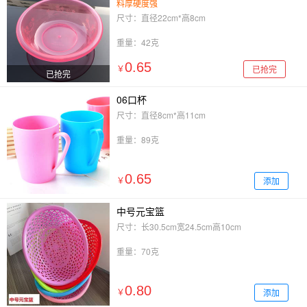
料厚硬度强
尺寸：直径22cm*高8cm
重量：42克
0.65
已抢完
￥
已抢完
06口杯
尺寸：直径8cm*高11cm
重量：89克
0.65
添加
￥
中号元宝篮
尺寸：长30.5cm宽24.5cm高10cm
重量：70克
0.80
添加
￥