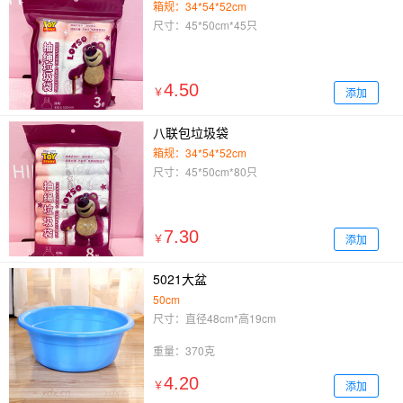
箱规：34*54*52cm
尺寸：45*50cm*45只
4.50
添加
￥
八联包垃圾袋
箱规：34*54*52cm
尺寸：45*50cm*80只
7.30
添加
￥
5021大盆
50cm
尺寸：直径48cm*高19cm
重量：370克
4.20
添加
￥