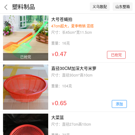
塑料制品
义乌散配
山东整箱
大号苍蝇拍
47cm超大，夏季畅销 混搭
尺寸：长45cm*宽11.5cm
重量：16克
0.47
已抢完
￥
已抢完
直径30CM加深大号米箩
尺寸：直径30cm*高10cm
重量：104克
0.65
添加
￥
大菜篮
尺寸：直径27cm高10cm
重量：72克