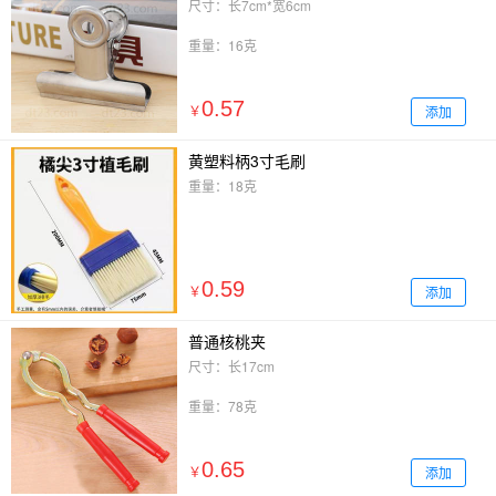
尺寸：长7cm*宽6cm
重量：16克
0.57
添加
￥
黄塑料柄3寸毛刷
重量：18克
0.59
添加
￥
普通核桃夹
尺寸：长17cm
重量：78克
0.65
添加
￥