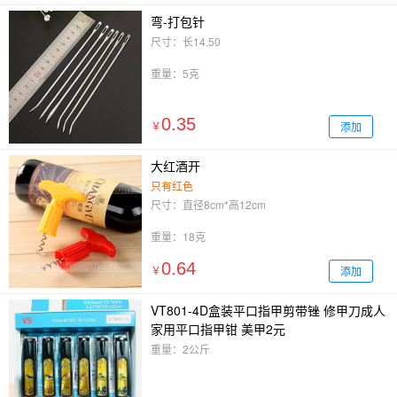
弯-打包针
尺寸：长14.50
重量：5克
0.35
添加
￥
大红酒开
只有红色
尺寸：直径8cm*高12cm
重量：18克
0.64
添加
￥
VT801-4D盒装平口指甲剪带锉 修甲刀成人
家用平口指甲钳 美甲2元
重量：2公斤