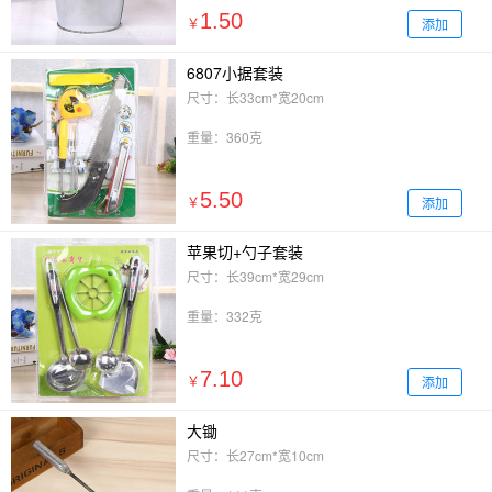
1.50
添加
￥
6807小据套装
尺寸：长33cm*宽20cm
重量：360克
5.50
添加
￥
苹果切+勺子套装
尺寸：长39cm*宽29cm
重量：332克
7.10
添加
￥
大锄
尺寸：长27cm*宽10cm