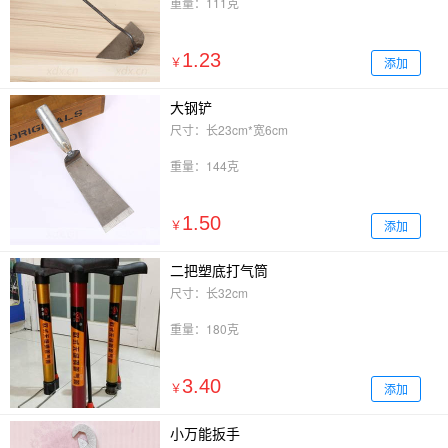
重量：111克
1.23
添加
￥
大钢铲
尺寸：长23cm*宽6cm
重量：144克
1.50
添加
￥
二把塑底打气筒
尺寸：长32cm
重量：180克
3.40
添加
￥
小万能扳手