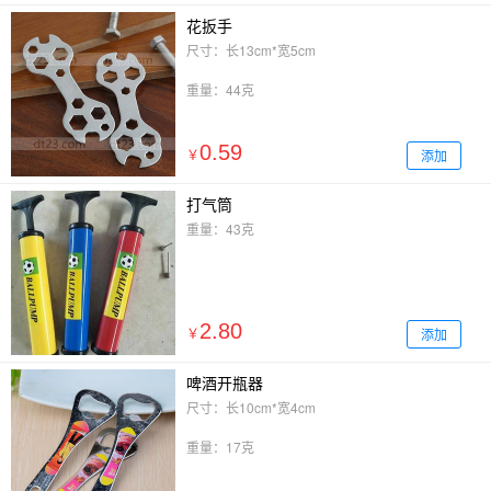
花扳手
尺寸：长13cm*宽5cm
重量：44克
0.59
添加
￥
打气筒
重量：43克
2.80
添加
￥
啤酒开瓶器
尺寸：长10cm*宽4cm
重量：17克