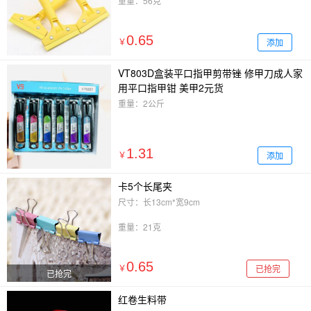
重量：56克
0.65
添加
￥
VT803D盒装平口指甲剪带锉 修甲刀成人家
用平口指甲钳 美甲2元货
重量：2公斤
1.31
添加
￥
卡5个长尾夹
尺寸：长13cm*宽9cm
重量：21克
0.65
已抢完
￥
已抢完
红卷生料带