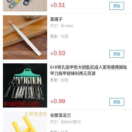
0.51
添加
￥
直镊子
尺寸：长14cm
重量：12克
0.53
添加
￥
618带孔指甲剪大钥匙扣成人家用便携脚趾
甲刀指甲钳锋利两元货源
重量：33克
0.99
添加
￥
全塑清洁刀
尺寸：长20cm宽10