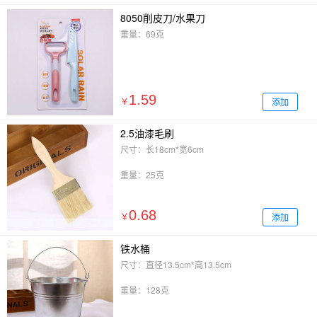
8050削皮刀/水果刀
重量：69克
1.59
添加
￥
2.5油漆毛刷
尺寸：长18cm*宽6cm
重量：25克
0.68
添加
￥
铁水桶
尺寸：直径13.5cm*高13.5cm
重量：128克