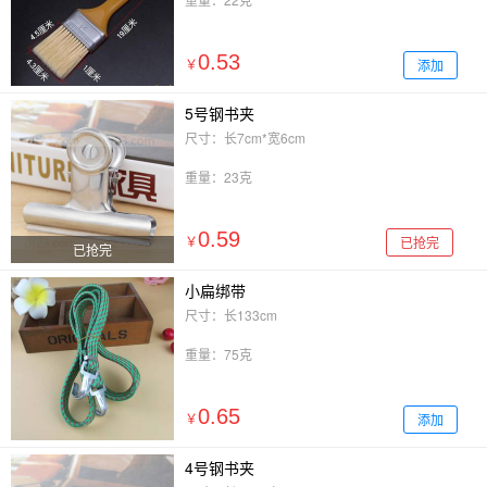
0.53
添加
￥
5号钢书夹
尺寸：长7cm*宽6cm
重量：23克
0.59
已抢完
￥
已抢完
小扁绑带
尺寸：长133cm
重量：75克
0.65
添加
￥
4号钢书夹