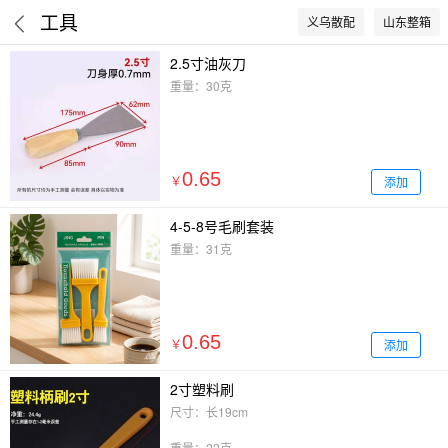
工具
义乌散配
山东整箱
2.5寸油灰刀
重量：30克
0.65
添加
￥
4-5-8号毛刷套装
重量：31克
0.65
添加
￥
2寸塑料刷
尺寸：长19cm
重量：22克