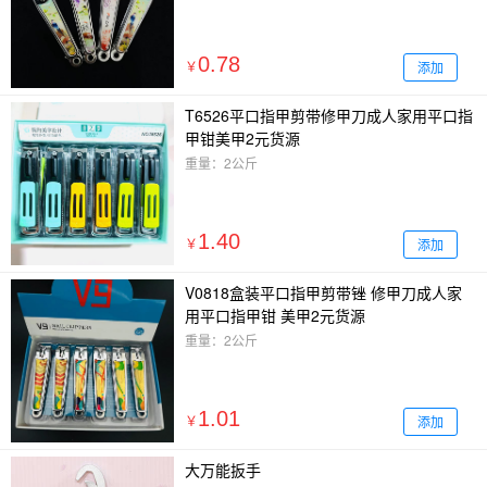
0.78
添加
￥
T6526平口指甲剪带修甲刀成人家用平口指
甲钳美甲2元货源
重量：2公斤
1.40
添加
￥
V0818盒装平口指甲剪带锉 修甲刀成人家
用平口指甲钳 美甲2元货源
重量：2公斤
1.01
添加
￥
大万能扳手