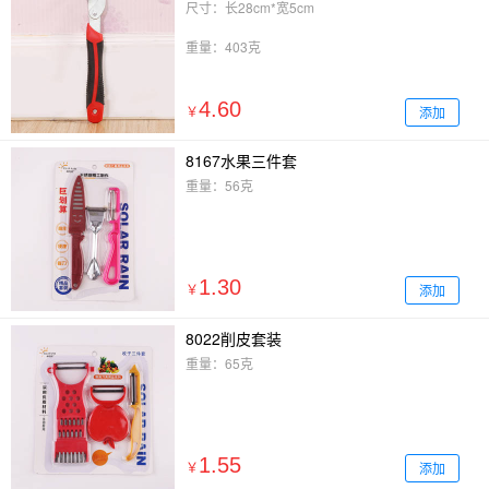
尺寸：长28cm*宽5cm
重量：403克
4.60
添加
￥
8167水果三件套
重量：56克
1.30
添加
￥
8022削皮套装
重量：65克
1.55
添加
￥