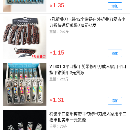
1.35
添加
￥
7孔折叠刀卡装12个带链户外折叠刀复古小
刀拆快递切瓜果刀2元批发
重量：2公斤
1.15
添加
￥
VT801-3平口指甲剪带修甲刀成人家用平口
指甲钳美甲2元货源
重量：2公斤
1.31
添加
￥
桶装平口指甲剪带耳勺修甲刀成人家用平口
指甲钳美甲一元货源
重量：70克