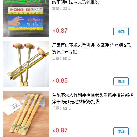
纺布创可贴两元货源批发
重量：33克
0.87
添加
￥
厂家直供不求人手佛锤 按摩锤 痒痒耙 2元
货源 1元专批
重量：50克
0.85
添加
￥
兰花不求人竹制痒痒挠老头乐抓痒挠背部挠
痒器2元1元地摊货源批发
重量：52克
0.97
添加
￥