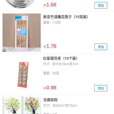
1.68
添加
￥
新亚竹语雕花筷子（10双装）
重量：119克
1.78
添加
￥
红板窗帘夹（10个装）
尺寸：吸卡长18cm宽7cm
重量：30克
0.98
添加
￥
无痕挂钩
尺寸：长8.6cm*宽7.6cm