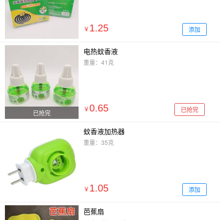
1.25
添加
￥
电热蚊香液
重量：41克
0.65
已抢完
￥
已抢完
蚊香液加热器
重量：35克
1.05
添加
￥
芭蕉扇