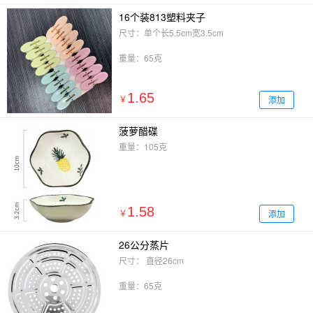
16个装813塑料夹子
尺寸：单个长5.5cm宽3.5cm
重量：65克
1.65
添加
￥
菠萝醋碟
重量：105克
1.58
添加
￥
26公分蒸片
尺寸： 直径26cm
重量：65克