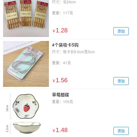
尺寸：长24cm
重量：117克
1.28
添加
￥
4个装吸卡S钩
尺寸：吸卡长9.5cm宽5cm
重量：41克
1.56
添加
￥
草莓醋碟
重量：105克
1.48
添加
￥