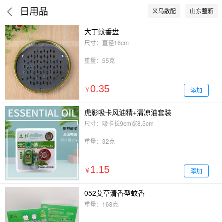
日用品
义乌散配
山东整箱
大丁蚊香盘
尺寸：直径16cm
重量：55克
0.35
添加
￥
虎影吸卡风油精+清凉油套装
尺寸：吸卡长9cm宽8.5cm
重量：32克
1.15
添加
￥
052艾草清香型蚊香
重量：168克