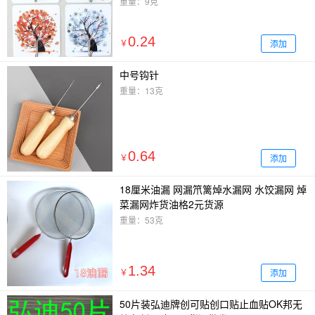
重量：9克
0.24
添加
￥
中号钩针
重量：13克
0.64
添加
￥
18厘米油漏 网漏笊篱焯水漏网 水饺漏网 焯
菜漏网炸货油格2元货源
重量：53克
1.34
添加
￥
50片装弘迪牌创可贴创口贴止血贴OK邦无