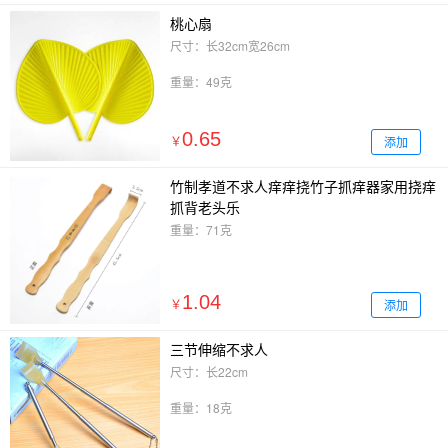
桃心扇
尺寸：长32cm宽26cm
重量：49克
0.65
添加
￥
竹制孝道不求人痒痒挠竹子抓痒器家用挠痒
抓背老头乐
重量：71克
1.04
添加
￥
三节伸缩不求人
尺寸：长22cm
重量：18克