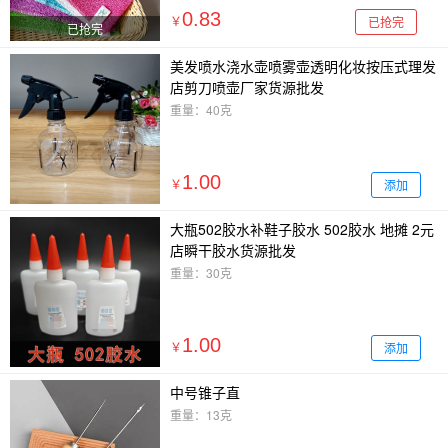
0.83
已抢完
￥
已抢完
美发喷水浇水壶喷雾壶透明化妆按压式理发
店剪刀喷壶厂家货源批发
重量：40克
1.00
添加
￥
大瓶502胶水补鞋子胶水 502胶水 地摊 2元
店瞬干胶水货源批发
重量：30克
1.00
添加
￥
中号锥子直
重量：13克