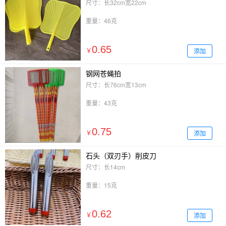
尺寸：长32cm宽22cm
重量：46克
0.65
添加
￥
钢网苍蝇拍
尺寸：长76cm宽13cm
重量：43克
0.75
添加
￥
石头（双刃手）削皮刀
尺寸：长14cm
重量：15克
0.62
添加
￥