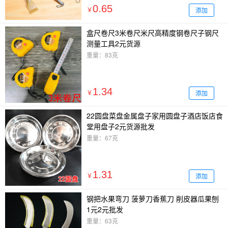
0.65
添加
￥
盒尺卷尺3米卷尺米尺高精度钢卷尺子钢尺
测量工具2元货源
重量：83克
1.34
添加
￥
22圆盘菜盘金属盘子家用圆盘子酒店饭店食
堂用盘子2元货源批发
重量：67克
1.31
添加
￥
钢把水果弯刀 菠萝刀香蕉刀 削皮器瓜果刨
1元2元批发
重量：63克