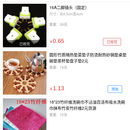
16A二脚插头（固定）
尺寸：长6.5cm宽4cm
重量：26克
0.65
已抢完
￥
已抢完
圆形竹质隔热垫菜垫子防烫耐热砂锅垫桌垫
碗垫茶杯垫盘子垫2元
重量：74克
1.13
添加
￥
18*23竹纤维洗碗巾不沾油百洁布吸水洗碗
巾抹布竹炭竹纤维2元货源
重量：15克