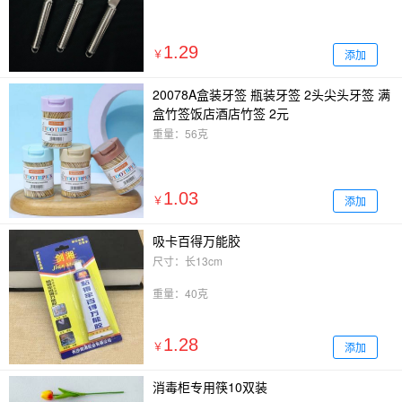
1.29
添加
￥
20078A盒装牙签 瓶装牙签 2头尖头牙签 满
盒竹签饭店酒店竹签 2元
重量：56克
1.03
添加
￥
吸卡百得万能胶
尺寸：长13cm
重量：40克
1.28
添加
￥
消毒柜专用筷10双装