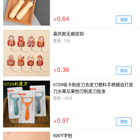
0.64
添加
￥
喜庆款无痕挂钩
重量：5克
0.36
添加
￥
0729吸卡削皮刀去皮刀塑料手柄锯齿打皮
刀水果瓜果刨刀削皮刀批发
重量：39克
0.97
添加
￥
926Y字刨