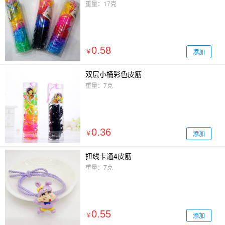
重量：17克
0.58
添加
￥
双层小桶彩色皮筋
重量：7克
0.36
添加
￥
扭线卡通4皮筋
重量：7克
0.55
添加
￥