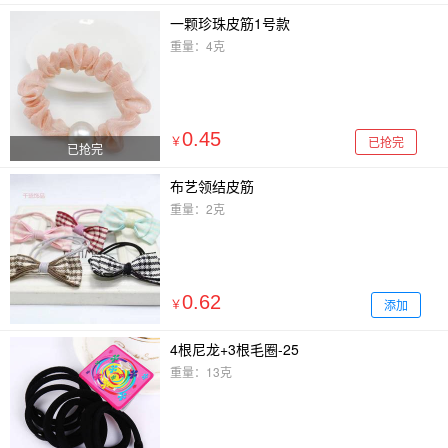
一颗珍珠皮筋1号款
重量：4克
0.45
已抢完
￥
已抢完
布艺领结皮筋
重量：2克
0.62
添加
￥
4根尼龙+3根毛圈-25
重量：13克