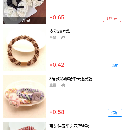
0.65
已抢完
￥
已抢完
皮筋26号款
重量：3克
0.42
添加
￥
3号款彩瓣配件卡通皮筋
重量：5克
0.58
添加
￥
带配件皮筋头花75#款