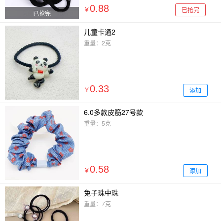
0.88
已抢完
￥
已抢完
儿童卡通2
重量：2克
0.33
添加
￥
6.0多款皮筋27号款
重量：5克
0.58
添加
￥
兔子珠中珠
重量：7克