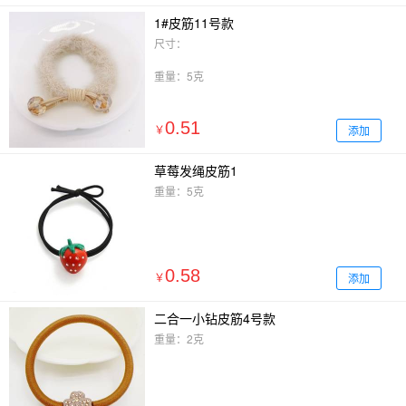
1#皮筋11号款
尺寸：
重量：5克
0.51
添加
￥
草莓发绳皮筋1
重量：5克
0.58
添加
￥
二合一小钻皮筋4号款
重量：2克