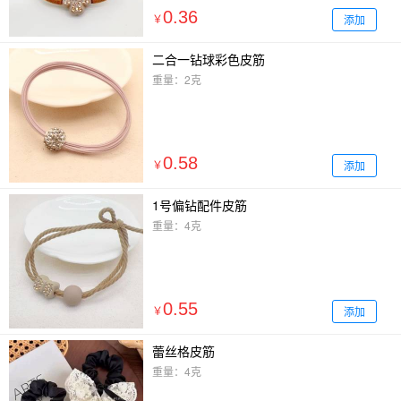
0.36
添加
￥
二合一钻球彩色皮筋
重量：2克
0.58
添加
￥
1号偏钻配件皮筋
重量：4克
0.55
添加
￥
蕾丝格皮筋
重量：4克