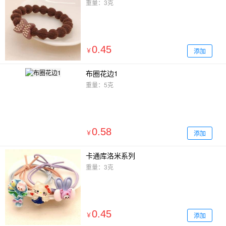
重量：3克
0.45
添加
￥
布圈花边1
重量：5克
0.58
添加
￥
卡通库洛米系列
重量：3克
0.45
添加
￥