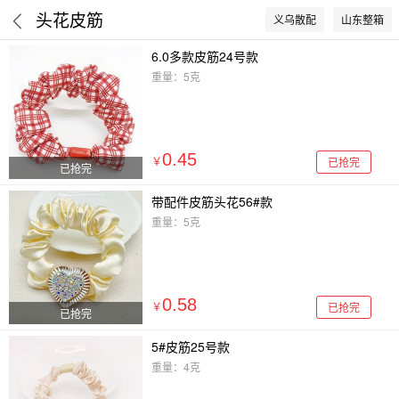
头花皮筋
义乌散配
山东整箱
6.0多款皮筋24号款
重量：5克
0.45
已抢完
￥
已抢完
带配件皮筋头花56#款
重量：5克
0.58
已抢完
￥
已抢完
5#皮筋25号款
重量：4克