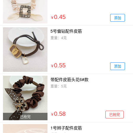
0.45
添加
￥
5号偏钻配件皮筋
重量：4克
0.55
添加
￥
带配件皮筋头花6#款
重量：5克
0.58
已抢完
￥
已抢完
1号辫子配件皮筋