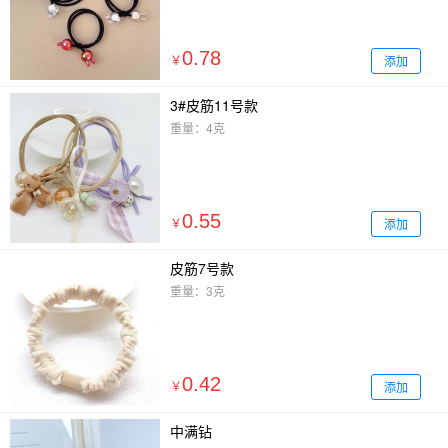
0.78
添加
￥
3#皮筋11号款
重量：4克
0.55
添加
￥
皮筋7号款
重量：3克
0.42
添加
￥
中满钻