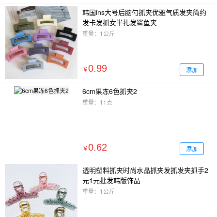
韩国ins大号后脑勺抓夹优雅气质发夹简约
发卡发抓女半扎发鲨鱼夹
重量：1公斤
0.99
添加
￥
6cm果冻6色抓夹2
重量：11克
0.62
添加
￥
透明塑料抓夹时尚水晶抓夹发抓发夹抓手2
元1元批发韩版饰品
重量：1公斤