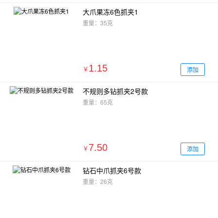
大爪果冻6色抓夹1
重量：35克
1.15
添加
￥
不规则多钻抓夹2号款
重量：65克
7.50
添加
￥
钻石中爪抓夹6号款
重量：26克