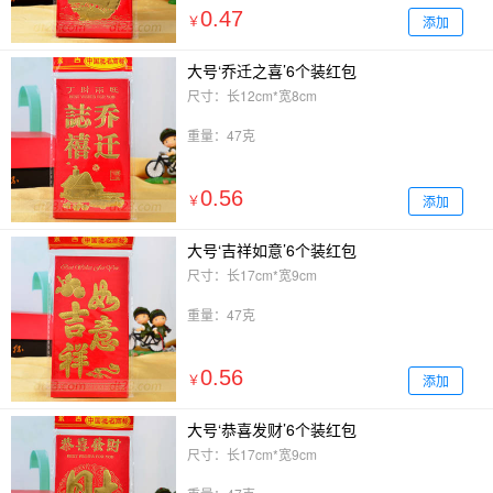
0.47
添加
￥
大号‘乔迁之喜’6个装红包
尺寸：长12cm*宽8cm
重量：47克
0.56
添加
￥
大号‘吉祥如意’6个装红包
尺寸：长17cm*宽9cm
重量：47克
0.56
添加
￥
大号‘恭喜发财’6个装红包
尺寸：长17cm*宽9cm