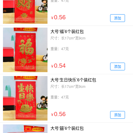
重量：47克
0.56
添加
￥
大号‘福’6个装红包
尺寸：长17cm*宽9cm
重量：47克
0.54
添加
￥
大号‘生日快乐’6个装红包
尺寸：长17cm*宽9cm
重量：47克
0.56
添加
￥
大号‘囍’6个装红包