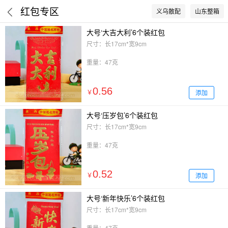
红包专区
义乌散配
山东整箱
大号‘大吉大利’6个装红包
尺寸：长17cm*宽9cm
重量：47克
0.56
添加
￥
大号‘压岁包’6个装红包
尺寸：长17cm*宽9cm
重量：47克
0.52
添加
￥
大号‘新年快乐’6个装红包
尺寸：长17cm*宽9cm
重量：47克